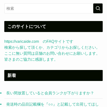
このサイトについて
https://varicaide.com のFAQサイトです
検索から探して頂くか、カテゴリからお探しください。
ここに無い質問は店舗のお問い合わせにお願いします。
皆さまのご協力に感謝します。
新着
長い間放置していると会員ランクが下がりますか？
発送時の品目記載欄を『○○』と記載して出荷してほし