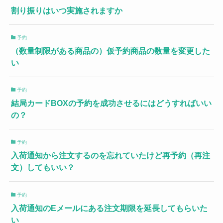
割り振りはいつ実施されますか
予約
（数量制限がある商品の）仮予約商品の数量を変更した
い
予約
結局カードBOXの予約を成功させるにはどうすればいい
の？
予約
入荷通知から注文するのを忘れていたけど再予約（再注
文）してもいい？
予約
入荷通知のEメールにある注文期限を延長してもらいた
い