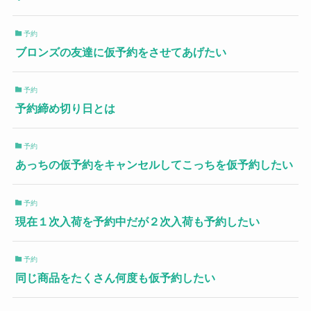
予約
ブロンズの友達に仮予約をさせてあげたい
予約
予約締め切り日とは
予約
あっちの仮予約をキャンセルしてこっちを仮予約したい
予約
現在１次入荷を予約中だが２次入荷も予約したい
予約
同じ商品をたくさん何度も仮予約したい