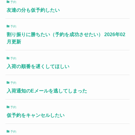
予約
友達の分も仮予約したい
予約
割り振りに勝ちたい（予約を成功させたい） 2026年02
月更新
予約
入荷の順番を遅くしてほしい
予約
入荷通知のEメールを逃してしまった
予約
仮予約をキャンセルしたい
予約