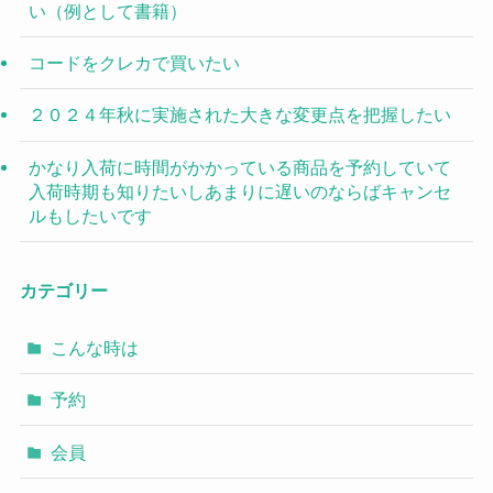
い（例として書籍）
コードをクレカで買いたい
２０２４年秋に実施された大きな変更点を把握したい
かなり入荷に時間がかかっている商品を予約していて
入荷時期も知りたいしあまりに遅いのならばキャンセ
ルもしたいです
カテゴリー
こんな時は
予約
会員