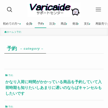
初めての方へ
会員
予約
注文
商品
発送
支払
再販売リ
ホーム
予約
予約
– category –
予約
かなり入荷に時間がかかっている商品を予約していて入
荷時期も知りたいしあまりに遅いのならばキャンセルも
したいです
予約