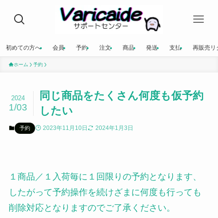
初めての方へ
会員
予約
注文
商品
発送
支払
再販売リ
ホーム
予約
同じ商品をたくさん何度も仮予約
2024
1/03
したい
2023年11月10日
2024年1月3日
予約
１商品／１入荷毎に１回限りの予約となります、
したがって予約操作を続けざまに何度も行っても
削除対応となりますのでご了承ください。