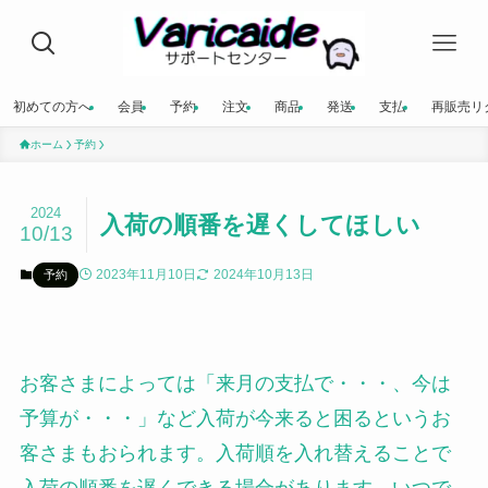
初めての方へ
会員
予約
注文
商品
発送
支払
再販売リ
ホーム
予約
2024
入荷の順番を遅くしてほしい
10/13
2023年11月10日
2024年10月13日
予約
お客さまによっては「来月の支払で・・・、今は
予算が・・・」など入荷が今来ると困るというお
客さまもおられます。入荷順を入れ替えることで