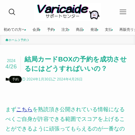
初めての方へ
会員
予約
注文
商品
発送
支払
再販売リ
ホーム
予約
結局カードBOXの予約を成功させ
2024
4/26
るにはどうすればいいの？
2024年1月30日
2024年4月26日
予約
まず
こちら
を熟読頂き公開されている情報になる
べくご自身が許容できる範囲でスコアを上げるこ
とができるように頑張ってもらえるのが一番なの