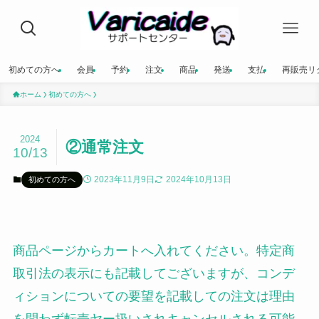
初めての方へ
会員
予約
注文
商品
発送
支払
再販売リ
ホーム
初めての方へ
2024
②通常注文
10/13
2023年11月9日
2024年10月13日
初めての方へ
商品ページからカートへ入れてください。特定商
取引法の表示にも記載してございますが、コンデ
ィションについての要望を記載しての注文は理由