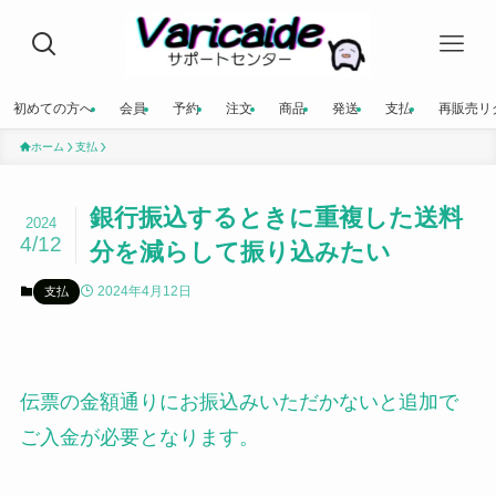
初めての方へ
会員
予約
注文
商品
発送
支払
再販売リ
ホーム
支払
銀行振込するときに重複した送料
2024
4/12
分を減らして振り込みたい
2024年4月12日
支払
伝票の金額通りにお振込みいただかないと追加で
ご入金が必要となります。