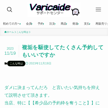
初めての方へ
会員
予約
注文
商品
発送
支払
再販売リ
ホーム
こんな時は
複垢を駆使してたくさん予約して
2023
11/19
もいいですか
2023年11月19日
こんな時は
ダメに決まってんだろ と言いたい気持ちを抑え
て説明させて頂きます。
当店、特に【【希少品の予約枠を奪うこと】】に