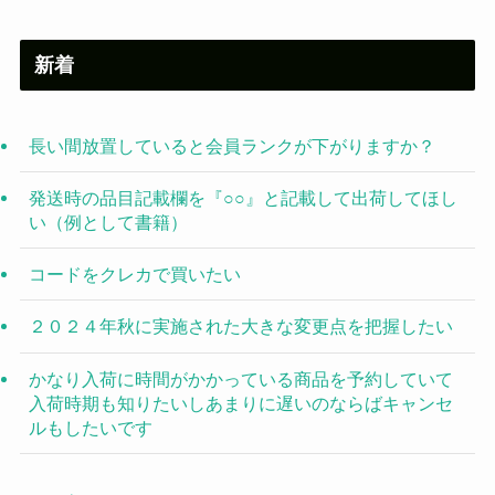
新着
長い間放置していると会員ランクが下がりますか？
発送時の品目記載欄を『○○』と記載して出荷してほし
い（例として書籍）
コードをクレカで買いたい
２０２４年秋に実施された大きな変更点を把握したい
かなり入荷に時間がかかっている商品を予約していて
入荷時期も知りたいしあまりに遅いのならばキャンセ
ルもしたいです