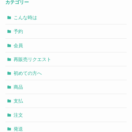
カテゴリー
こんな時は
予約
会員
再販売リクエスト
初めての方へ
商品
支払
注文
発送