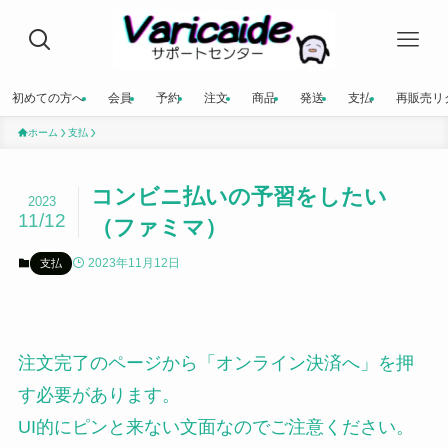
初めての方へ
会員
予約
注文
商品
発送
支払
再販売リ
ホーム
支払
コンビニ払いの予習をしたい
2023
11/12
（ファミマ）
2023年11月12日
支払
注文完了のページから「オンライン決済へ」を押
す必要があります。
UI的にピンと来ない文面なのでご注意ください。