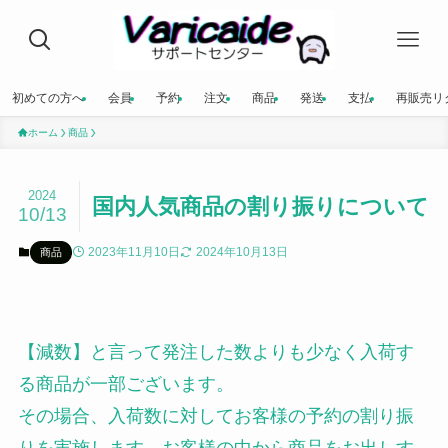
初めての方へ
会員
予約
注文
商品
発送
支払
再販売リ
ホーム
商品
2024
国内人気商品の割り振りについて
10/13
2023年11月10日
2024年10月13日
商品
【減数】と言って発注した数よりも少なく入荷す
る商品が一部ございます。
その場合、入荷数に対してお客様の予約の割り振